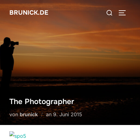
Zum
Suchen
BRUNICK.DE
Inhalt
SEITEN
nach:
springen
The Photographer
Veröffentlicht
von
brunick
an
9. Juni 2015
am