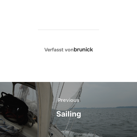
BEITRAGSAUTOR
brunick
Verfasst von
Beitragsnavigation
Previous
Previous
Sailing