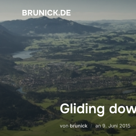
Zum
BRUNICK.DE
Inhalt
springen
Gliding do
Veröffentlicht
von
brunick
an
9. Juni 2015
am